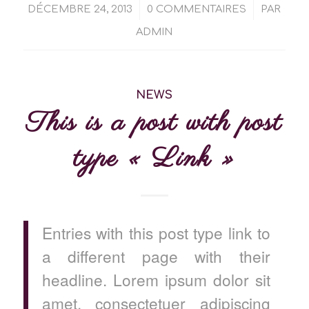
/
/
DÉCEMBRE 24, 2013
0 COMMENTAIRES
PAR
ADMIN
NEWS
This is a post with post
type « Link »
Entries with this post type link to
a different page with their
headline. Lorem ipsum dolor sit
amet, consectetuer adipiscing