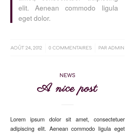
elit. Aenean commodo ligula
eget dolor.
/
/
AOÛT 24, 2012
0 COMMENTAIRES
PAR
ADMIN
NEWS
A nice post
Lorem ipsum dolor sit amet, consectetuer
adipiscing elit. Aenean commodo ligula eget