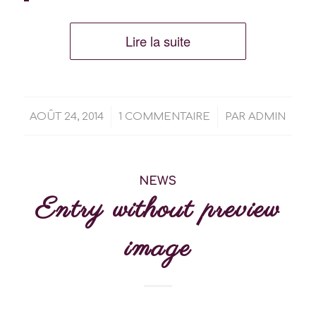
Lire la suite
/
/
AOÛT 24, 2014
1 COMMENTAIRE
PAR
ADMIN
NEWS
Entry without preview
image