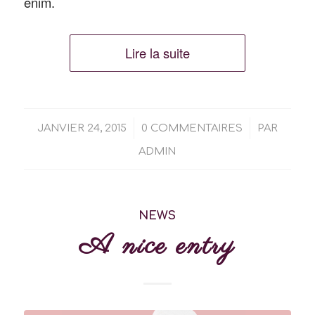
enim.
Lire la suite
/
/
JANVIER 24, 2015
0 COMMENTAIRES
PAR
ADMIN
NEWS
A nice entry