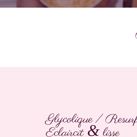
Glycolique / Resur
&
Eclaircit
lisse