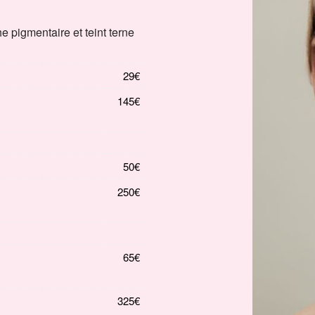
he pigmentaire et teint terne
29€
145€
50€
250€
65€
325€