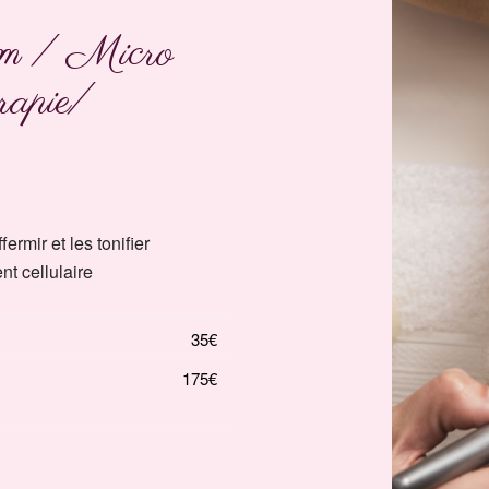
em / Micro
rapie/
ermir et les tonifier
nt cellulaire
35€
175€