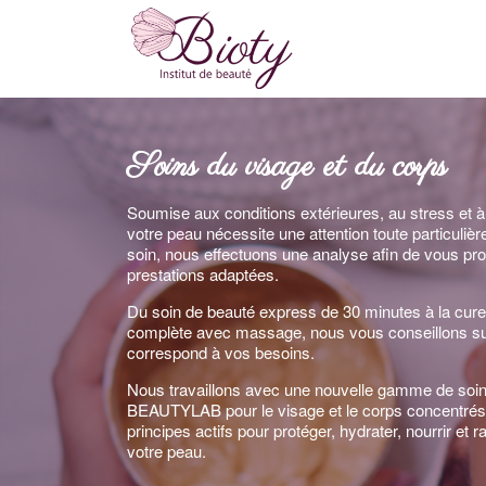
Soins du visage et du corps
Soumise aux conditions extérieures, au stress et à 
votre peau nécessite une attention toute particulièr
soin, nous effectuons une analyse afin de vous pr
prestations adaptées.
Du soin de beauté express de 30 minutes à la cure
complète avec massage, nous vous conseillons sur
correspond à vos besoins.
Nous travaillons avec une nouvelle gamme de soi
BEAUTYLAB pour le visage et le corps concentrés
principes actifs pour protéger, hydrater, nourrir et r
votre peau.