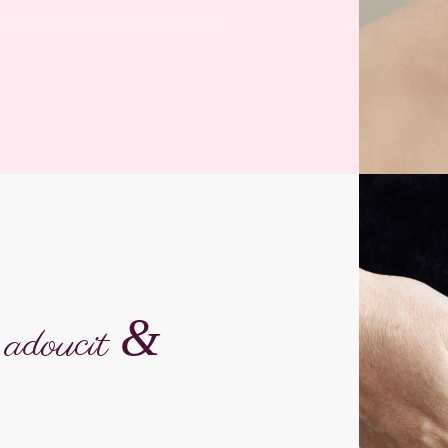
&
, adoucit