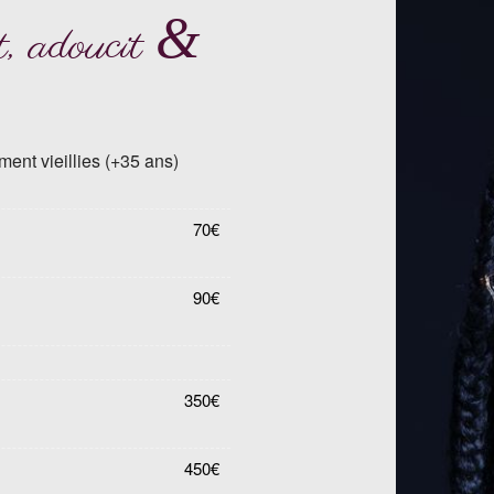
&
t, adoucit
ent vieillies (+35 ans)
70€
90€
350€
450€