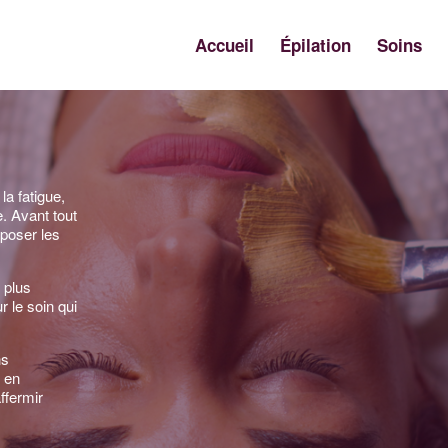
Accueil
Épilation
Soins
la fatigue,
e. Avant tout
oposer les
 plus
 le soin qui
ns
 en
affermir